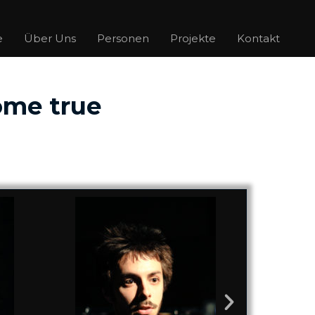
e
Über Uns
Personen
Projekte
Kontakt
ome true