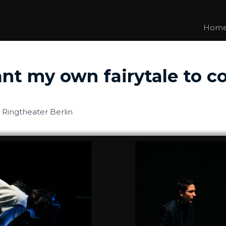
Hom
ant my own fairytale to c
, Ringtheater Berlin