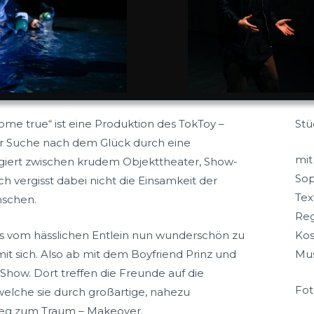
come true“ ist eine Produktion des TokToy –
Stü
der Suche nach dem Glück durch eine
mit
giert zwischen krudem Objekttheater, Show-
Sop
 vergisst dabei nicht die Einsamkeit der
Tex
nschen.
Reg
 vom hässlichen Entlein nun wunderschön zu
Kos
 mit sich. Also ab mit dem Boyfriend Prinz und
Mus
ow. Dort treffen die Freunde auf die
Fot
, welche sie durch großartige, nahezu
Weg zum Traum – Makeover.