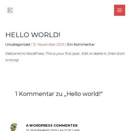
Zum
MAIN
Inhalt
MEN
springen
HELLO WORLD!
Uncategorized
/
21. November 2021
/
Ein Kommentar
Welcome to WordPress. This is your first post. Edit or delete it, then start
writing!
1 Kommentar zu „Hello world!“
A WORDPRESS COMMENTER
21. NOVEMBER 2021 UM 12:32 UHR