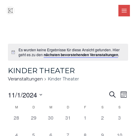
Zum
MAIN
Inhalt
MEN
springen
Es wurden keine Ergebnisse für diese Ansicht gefunden. Hier
geht es zu den
nächsten bevorstehenden Veranstaltungen
.
KINDER THEATER
Veranstaltungen
Kinder Theater
11/1/2024
Verans
Ver
SUCHE
MONA
Suche
Ans
Datum
Kalender
M
D
M
D
F
S
S
wählen.
und
Nav
von
0
0
0
0
0
0
0
28
29
30
31
1
2
3
Ansicht
Veranstaltungen,
Veranstaltungen,
Veranstaltungen,
Veranstaltungen,
Veranstaltungen,
Veranstaltungen
Veranst
Veranstaltungen
Naviga
0
0
0
0
0
0
0
4
5
6
7
8
9
10