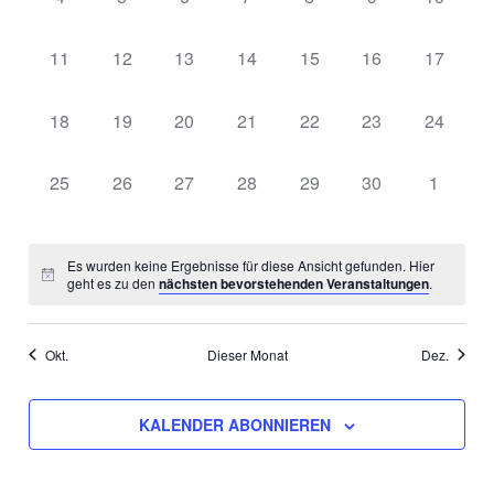
Veranstaltungen,
Veranstaltungen,
Veranstaltungen,
Veranstaltungen,
Veranstaltungen,
Veranstaltungen
Veransta
0
0
0
0
0
0
0
11
12
13
14
15
16
17
Veranstaltungen,
Veranstaltungen,
Veranstaltungen,
Veranstaltungen,
Veranstaltungen,
Veranstaltungen,
Veransta
0
0
0
0
0
0
0
18
19
20
21
22
23
24
Veranstaltungen,
Veranstaltungen,
Veranstaltungen,
Veranstaltungen,
Veranstaltungen,
Veranstaltungen,
Veransta
0
0
0
0
0
0
0
25
26
27
28
29
30
1
Veranstaltungen,
Veranstaltungen,
Veranstaltungen,
Veranstaltungen,
Veranstaltungen,
Veranstaltungen,
Veranst
Es wurden keine Ergebnisse für diese Ansicht gefunden. Hier
geht es zu den
nächsten bevorstehenden Veranstaltungen
.
Okt.
Dieser Monat
Dez.
KALENDER ABONNIEREN