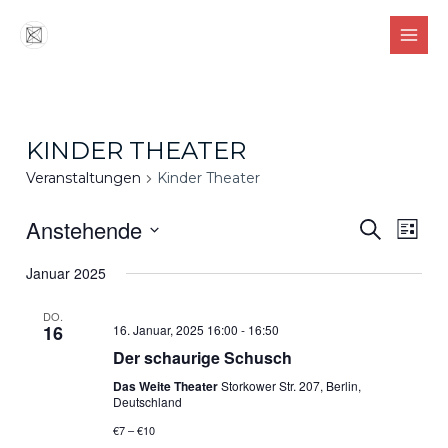
Zum
MAIN
Inhalt
MEN
springen
KINDER THEATER
Veranstaltungen
Kinder Theater
Anstehende
Verans
Ver
SUCHE
LISTE
Suche
Ans
Datum
Januar 2025
wählen.
und
Nav
Ansicht
DO.
16
16. Januar, 2025 16:00
-
16:50
Naviga
Der schaurige Schusch
Das Weite Theater
Storkower Str. 207, Berlin,
Deutschland
€7 – €10